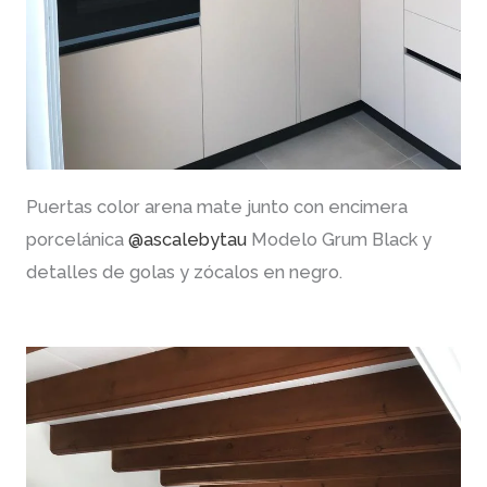
Puertas color arena mate junto con encimera
porcelánica
@ascalebytau
Modelo Grum Black y
detalles de golas y zócalos en negro.